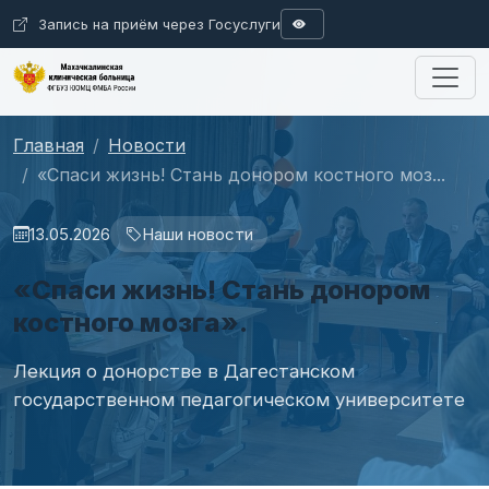
Запись на приём через Госуслуги
A
A
Размер шрифта
Цвета
Ц
Ц
Ц
Ц
Ц
A
Интервал
Изображения
Аб
А б
А б
Сбросить
Главная
Новости
«Спаси жизнь! Стань донором костного моз...
13.05.2026
Наши новости
«Спаси жизнь! Стань донором
костного мозга».
Лекция о донорстве в Дагестанском
государственном педагогическом университете