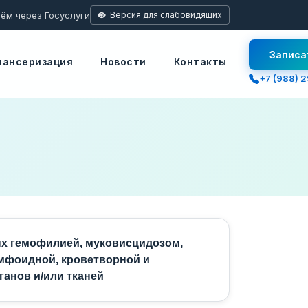
ём через Госуслуги
Версия для слабовидящих
Сбросить
Записа
пансеризация
Новости
Контакты
+7 (988) 
ых гемофилией, муковисцидозом,
мфоидной, кроветворной и
ганов и/или тканей