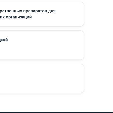
арственных препаратов для
их организаций
дкой