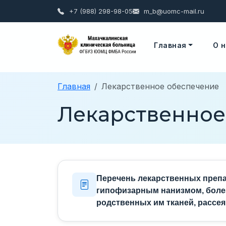
+7 (988) 298-98-05
m_b@uomc-mail.ru
A
A
Размер шрифта
Цвета
Ц
Ц
A
Главная
О 
Главная
Лекарственное обеспечение
Лекарственное
Перечень лекарственных препа
гипофизарным нанизмом, боле
родственных им тканей, рассея