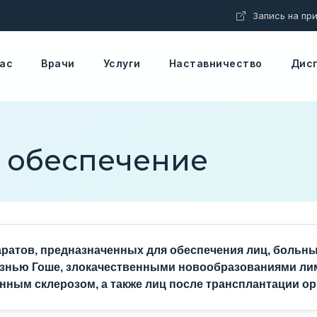
Запись на при
Ц
Ц
Ц
Интервал
Аб
А б
А б
Изображения
нас
Врачи
Услуги
Наставничество
Дис
 обеспечение
ратов, предназначенных для обеспечения лиц, больн
знью Гоше, злокачественными новообразованиями ли
нным склерозом, а также лиц после трансплантации ор