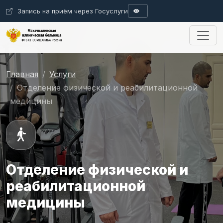
Запись на приём через Госуслуги
A
A
Размер шрифта
Цвета
Ц
Ц
Ц
Ц
Ц
A
Интервал
Изображения
Аб
А б
А б
Сбросить
Главная
Услуги
Отделение физической и реабилитационной
медицины
Отделение физической и
реабилитационной
медицины