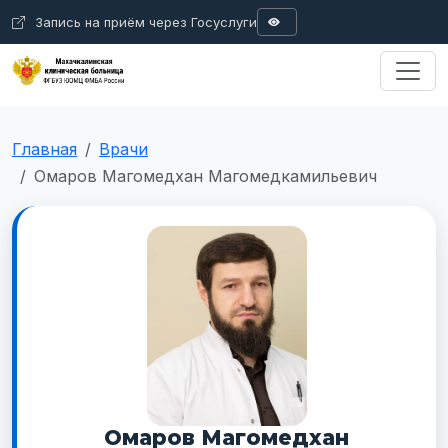
Запись на приём через Госуслуги
A
A
Размер шрифта
Цвета
Ц
Ц
Ц
Ц
Ц
A
Интервал
Изображения
Аб
А б
А б
Сбросить
Главная
Врачи
Омаров Магомедхан Магомедкамильевич
Омаров Магомедхан