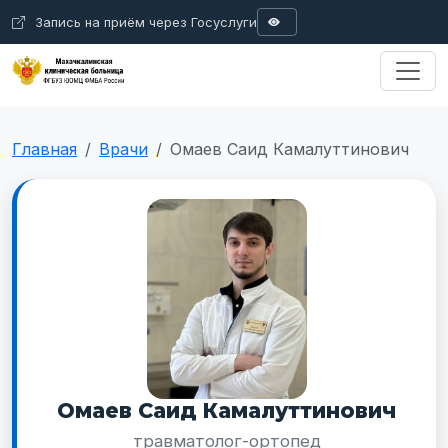
Запись на приём через Госуслуги
A
A
Размер шрифта
Цвета
Ц
Ц
Ц
Ц
Ц
A
Интервал
Изображения
Аб
А б
А б
Сбросить
Главная
Врачи
Омаев Саид Камалуттинович
Омаев Саид Камалуттинович
травматолог-ортопед