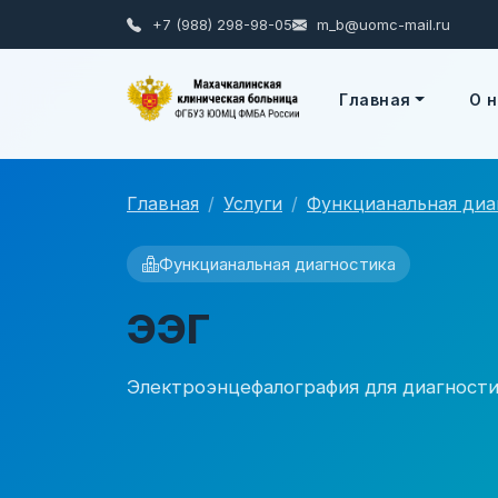
+7 (988) 298-98-05
m_b@uomc-mail.ru
A
A
Размер шрифта
Цвета
Ц
Ц
A
Главная
О 
Главная
Услуги
Функцианальная диа
Функцианальная диагностика
ЭЭГ
Электроэнцефалография для диагности