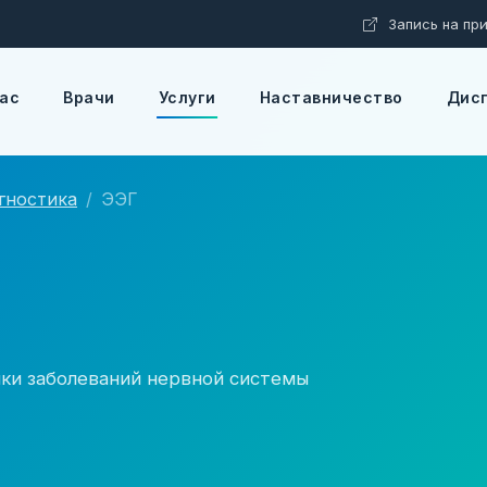
Запись на при
Ц
Ц
Ц
Интервал
Аб
А б
А б
Изображения
нас
Врачи
Услуги
Наставничество
Дис
гностика
ЭЭГ
ки заболеваний нервной системы